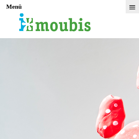
≡
Menü